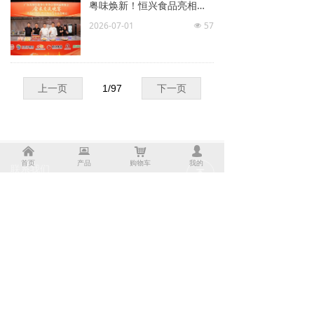
粤味焕新！恒兴食品亮相广东省餐饮服务行业协会第四届理事会会长交流晚宴
2026-07-01
57
넶
上一页
1
/
97
下一页
낀
뀵
낙
넙
首页
产品
购物车
我的
联系我们
녠
电话：+86-759-3638098
传真：+86-759-3638099
邮编：524000
邮箱：zongcb@gdhx888.com
网址：http://www.hx888.com
地址：广东省湛江市开发区乐山路23号恒兴大厦18层
版权所有© 广东恒兴集团有限公司
粤ICP备14063449号-1