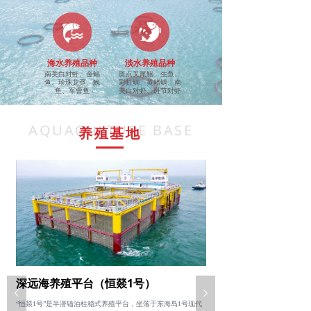
海水养殖品种
淡水养殖品种
南美白对虾、金鲳
斑点叉尾鮰、生鱼、
鱼、珍珠龙趸、鮸
彩虹鲷、黄鳍鲷、南
鱼、军曹鱼
美白对虾、斑节对虾
AQUACULTURE BASE
养殖基地
深远海养殖平台
（恒燚1号）
넳
넲
“恒燚1号”是半潜锚泊柱稳式养殖平台，坐落于东海岛1号现代