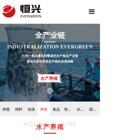
끀
全产业链
INDUSTRALIZATION EVERGREEN
打造一条从塘头到餐桌的水产食品产业链
是恒兴多年来坚定不移的发展战略
水产养殖
种苗
饲料
动保
养殖
食品
智慧渔业
水产交易平台
国际业务
AQUACULTURE
水产养殖