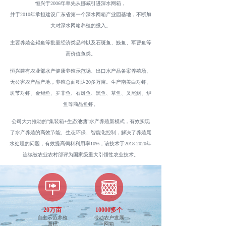
恒兴于2006年率先从挪威引进深水网箱，
并于2010年承担建设广东省第一个深水网箱产业园基地，不断加
大对深水网箱养殖的投入。
主要养殖金鲳鱼等批量经济类品种以及石斑鱼、鮸鱼、军曹鱼等
高价值鱼类。
恒兴建有农业部水产健康养殖示范场、出口水产品备案养殖场、
无公害农产品产地，养殖总面积达20多万亩。生产南美白对虾、
斑节对虾、金鲳鱼、罗非鱼、石斑鱼、黑鱼、草鱼、叉尾鮰、鲈
鱼等商品鱼虾。
公司大力推动的“集装箱+生态池塘”水产养殖新模式，有效实现
了水产养殖的高效节能、生态环保、智能化控制，解决了养殖尾
水处理的问题，有效提高饲料利用率10%，该技术于2018-2020年
连续被农业农村部评为国家级重大引领性农业技术。
20万亩
10000多个
自主示范养殖
带动农户发展
面积
网箱