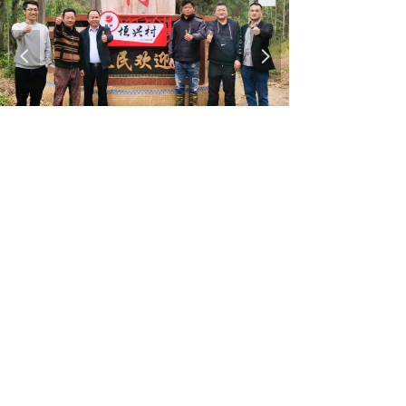
넳
넲
服务上门，助力农户养殖成功
끀
广东恒兴集团
恒兴味道
版权所有© 广东恒兴集团有限公司
粤ICP备14063449号-1