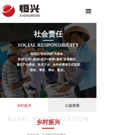
끀
社会责任
SOCIAL RESPONSIBILITY
恒兴以“恒农兴邦”为使命，
坚持“公司+基地+农户+标准+服务”发展模式，
通过产业带动、技术下乡、合作经营等方式实
现
联农、带农、帮农、富农。
乡村振兴
公益慈善
RURAL REVITALIZATION
乡村振兴